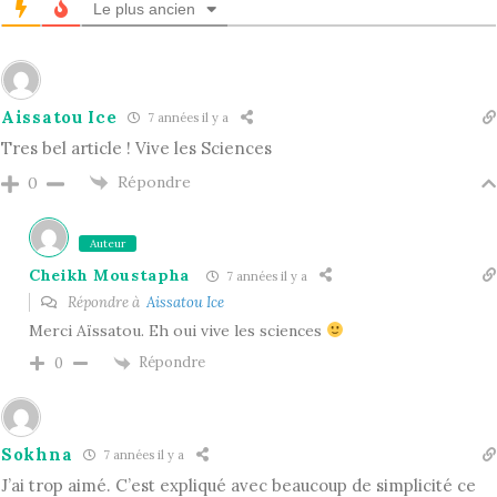
Le plus ancien
Aissatou Ice
7 années il y a
Tres bel article ! Vive les Sciences
Répondre
0
Auteur
Cheikh Moustapha
7 années il y a
Répondre à
Aissatou Ice
Merci Aïssatou. Eh oui vive les sciences
Répondre
0
Sokhna
7 années il y a
J’ai trop aimé. C’est expliqué avec beaucoup de simplicité ce