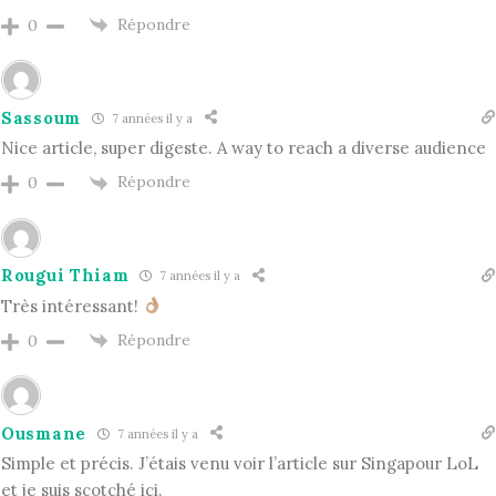
Répondre
0
Sassoum
7 années il y a
Nice article, super digeste. A way to reach a diverse audience
Répondre
0
Rougui Thiam
7 années il y a
Très intéressant!
Répondre
0
Ousmane
7 années il y a
Simple et précis. J’étais venu voir l’article sur Singapour LoL
et je suis scotché ici.